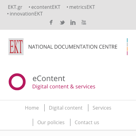
Skip to main content
EKT.gr
econtentEKT
metricsEKT
innovationEKT
Home
Digital content
Services
Main menu
Our policies
Contact us