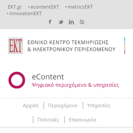
Skip to main content
EKT.gr
econtentEKT
metricsEKT
innovationEKT
Αρχική
Περιεχόμενο
Υπηρεσίες
Main menu
Πολιτικές
Επικοινωνία