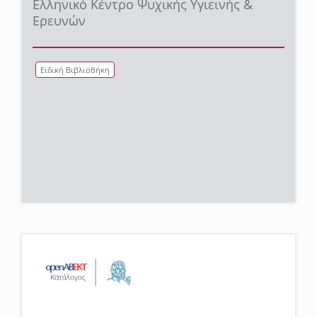
Ελληνικό Κέντρο Ψυχικής Υγιεινής &
Ερευνών
Ειδική Βιβλιοθήκη