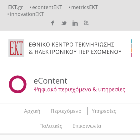
Skip to main content
EKT.gr
econtentEKT
metricsEKT
innovationEKT
Αρχική
Περιεχόμενο
Υπηρεσίες
Main menu
Πολιτικές
Επικοινωνία