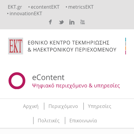
Skip to main content
EKT.gr
econtentEKT
metricsEKT
innovationEKT
Αρχική
Περιεχόμενο
Υπηρεσίες
Main menu
Πολιτικές
Επικοινωνία