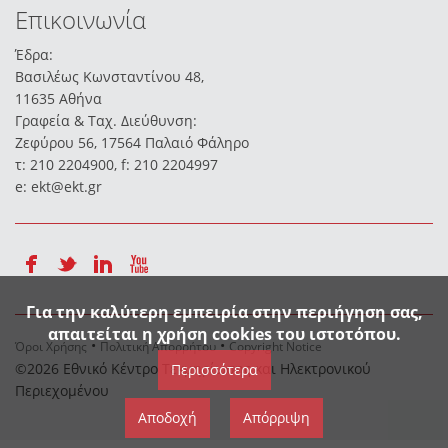
Επικοινωνία
Έδρα:
Βασιλέως Κωνσταντίνου 48,
11635 Aθήνα
Γραφεία & Ταχ. Διεύθυνση:
Ζεφύρου 56, 17564 Παλαιό Φάληρο
τ: 210 2204900, f: 210 2204997
e:
ekt@ekt.gr
Για την καλύτερη εμπειρία στην περιήγηση σας,
απαιτείται η χρήση cookies του ιστοτόπου.
Όροι Χρήσης
Πολιτική Απορρήτου
Copyright Notice
©2026 Εθνικό Κέντρο Τεκμηρίωσης και Ηλεκτρονικού
Περισσότερα
Περιεχομένου
Αποδοχή
Απόρριψη