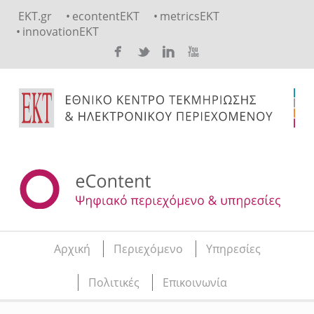
Skip to main content
EKT.gr
econtentEKT
metricsEKT
innovationEKT
Αρχική
Περιεχόμενο
Υπηρεσίες
Main menu
Πολιτικές
Επικοινωνία