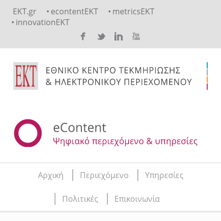
Skip to main content
EKT.gr
econtentEKT
metricsEKT
innovationEKT
Αρχική
Περιεχόμενο
Υπηρεσίες
Main menu
Πολιτικές
Επικοινωνία