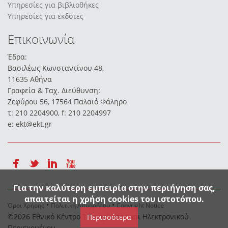
Υπηρεσίες για βιβλιοθήκες
Υπηρεσίες για εκδότες
Επικοινωνία
Έδρα:
Βασιλέως Κωνσταντίνου 48,
11635 Aθήνα
Γραφεία & Ταχ. Διεύθυνση:
Ζεφύρου 56, 17564 Παλαιό Φάληρο
τ: 210 2204900, f: 210 2204997
e:
ekt@ekt.gr
Για την καλύτερη εμπειρία στην περιήγηση σας,
απαιτείται η χρήση cookies του ιστοτόπου.
Όροι Χρήσης
Πολιτική Απορρήτου
Copyright Notice
©2026 Εθνικό Κέντρο Τεκμηρίωσης και Ηλεκτρονικού
Περισσότερα
Περιεχομένου